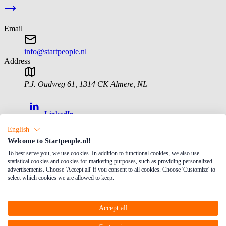
Email
info@startpeople.nl
Address
P.J. Oudweg 61
,
1314 CK
Almere
,
NL
LinkedIn
English
Facebook
Welcome to Startpeople.nl!
Instagram
To best serve you, we use cookies. In addition to functional cookies, we also use
statistical cookies and cookies for marketing purposes, such as providing personalized
Werkzoekende
advertisements. Choose 'Accept all' if you consent to all cookies. Choose 'Customize' to
select which cookies we are allowed to keep.
MijnStartPeople
Opleidingen en training
Accept all
Vacatures