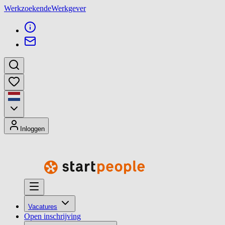
Werkzoekende
Werkgever
Inloggen
Vacatures
Open inschrijving