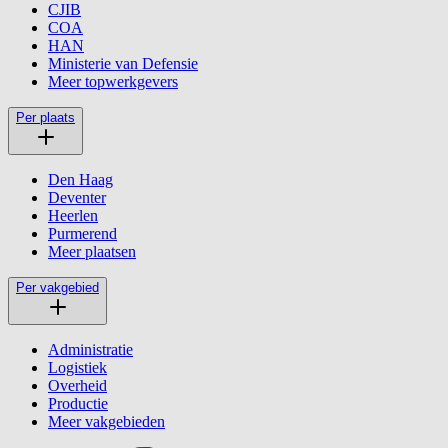
CJIB
COA
HAN
Ministerie van Defensie
Meer topwerkgevers
Per plaats
Den Haag
Deventer
Heerlen
Purmerend
Meer plaatsen
Per vakgebied
Administratie
Logistiek
Overheid
Productie
Meer vakgebieden