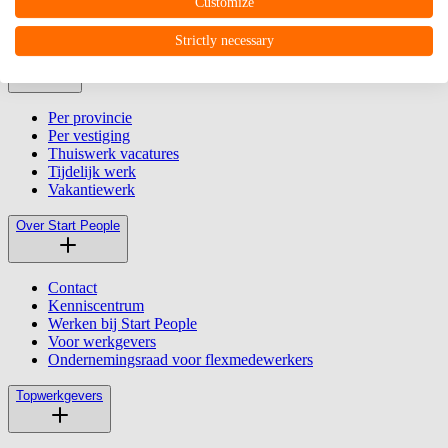
Vestigingen
Customize
Werken via Start People
Strictly necessary
Vacatures
Per provincie
Per vestiging
Thuiswerk vacatures
Tijdelijk werk
Vakantiewerk
Over Start People
Contact
Kenniscentrum
Werken bij Start People
Voor werkgevers
Ondernemingsraad voor flexmedewerkers
Topwerkgevers