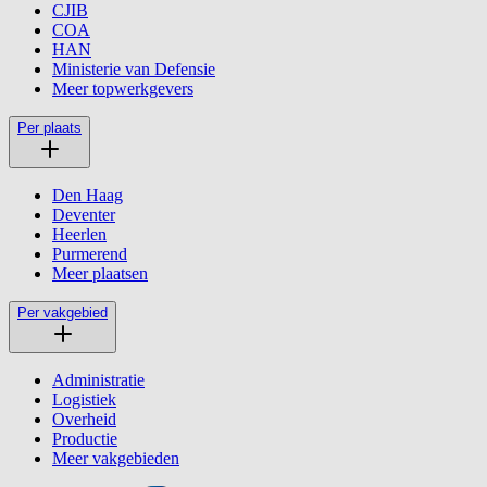
CJIB
COA
HAN
Ministerie van Defensie
Meer topwerkgevers
Per plaats
Den Haag
Deventer
Heerlen
Purmerend
Meer plaatsen
Per vakgebied
Administratie
Logistiek
Overheid
Productie
Meer vakgebieden