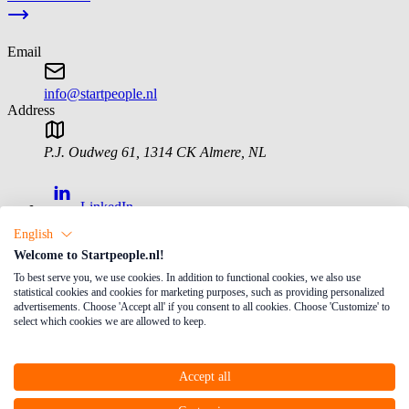
Email
info@startpeople.nl
Address
P.J. Oudweg 61
,
1314 CK
Almere
,
NL
LinkedIn
English
Facebook
Welcome to Startpeople.nl!
Instagram
To best serve you, we use cookies. In addition to functional cookies, we also use
statistical cookies and cookies for marketing purposes, such as providing personalized
Werkzoekende
advertisements. Choose 'Accept all' if you consent to all cookies. Choose 'Customize' to
select which cookies we are allowed to keep.
MijnStartPeople
Opleidingen en training
Accept all
Vacatures