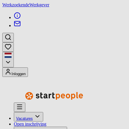
Werkzoekende
Werkgever
Inloggen
Vacatures
Open inschrijving