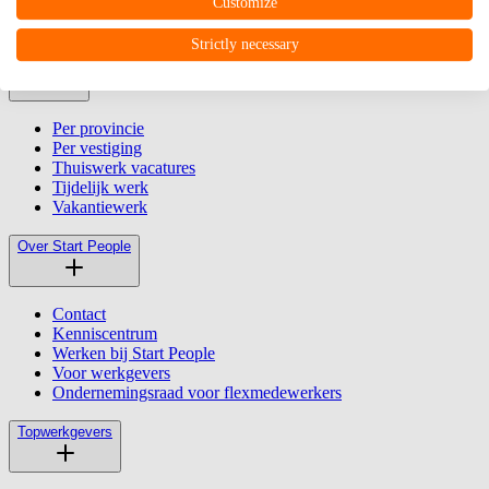
Vestigingen
Customize
Werken via Start People
Strictly necessary
Vacatures
Per provincie
Per vestiging
Thuiswerk vacatures
Tijdelijk werk
Vakantiewerk
Over Start People
Contact
Kenniscentrum
Werken bij Start People
Voor werkgevers
Ondernemingsraad voor flexmedewerkers
Topwerkgevers