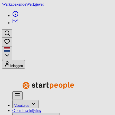
Werkzoekende
Werkgever
Inloggen
Vacatures
Open inschrijving