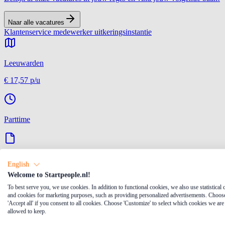
Naar alle vacatures
Klantenservice medewerker uitkeringsinstantie
Leeuwarden
€ 17,57
p/u
Parttime
Tijdelijk
English
Welcome to Startpeople.nl!
To best serve you, we use cookies. In addition to functional cookies, we also use statistical 
and cookies for marketing purposes, such as providing personalized advertisements. Choos
MBO 4
'Accept all' if you consent to all cookies. Choose 'Customize' to select which cookies we are
allowed to keep.
Naar vacature