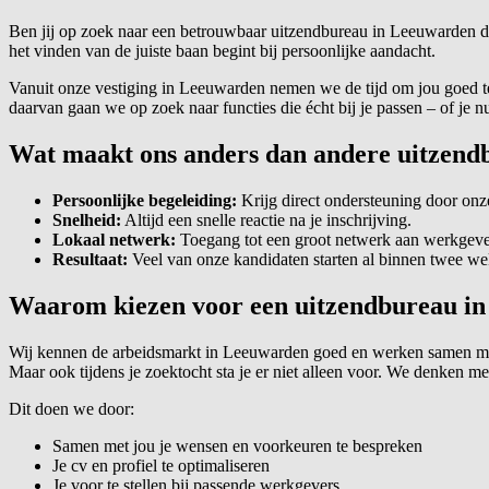
Ben jij op zoek naar een betrouwbaar uitzendbureau in Leeuwarden dat
het vinden van de juiste baan begint bij persoonlijke aandacht.
Vanuit onze vestiging in Leeuwarden nemen we de tijd om jou goed te l
daarvan gaan we op zoek naar functies die écht bij je passen – of je nu
Wat maakt ons anders dan andere uitzend
Persoonlijke begeleiding:
Krijg direct ondersteuning door onze
Snelheid:
Altijd een snelle reactie na je inschrijving.
Lokaal netwerk:
Toegang tot een groot netwerk aan werkgeve
Resultaat:
Veel van onze kandidaten starten al binnen twee we
Waarom kiezen voor een uitzendbureau i
Wij kennen de arbeidsmarkt in Leeuwarden goed en werken samen met
Maar ook tijdens je zoektocht sta je er niet alleen voor. We denken met
Dit doen we door:
Samen met jou je wensen en voorkeuren te bespreken
Je cv en profiel te optimaliseren
Je voor te stellen bij passende werkgevers