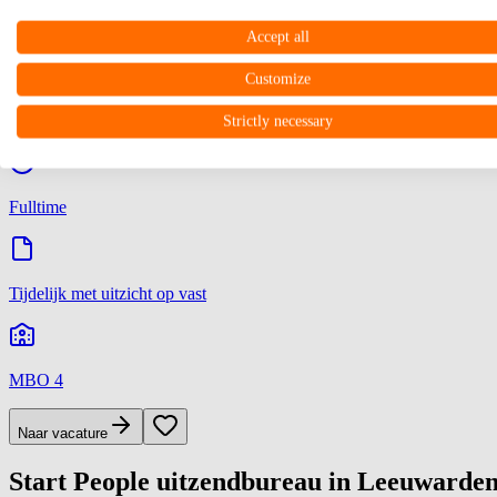
Recruiter
Accept all
Customize
Leeuwarden
€ 2.700
-
€ 3.120
p/m
Strictly necessary
Fulltime
Tijdelijk met uitzicht op vast
MBO 4
Naar vacature
Start People uitzendbureau in Leeuwarde