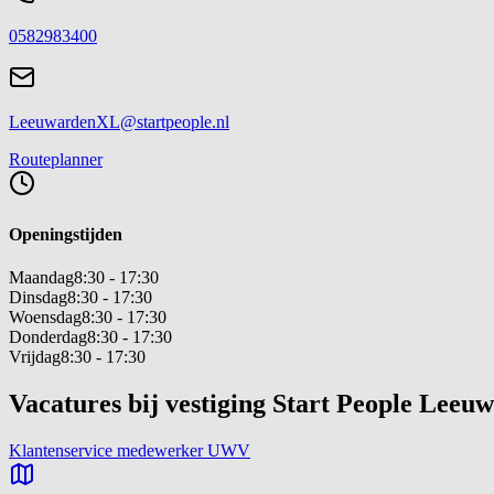
0582983400
LeeuwardenXL@startpeople.nl
Routeplanner
Openingstijden
Maandag
8:30
-
17:30
Dinsdag
8:30
-
17:30
Woensdag
8:30
-
17:30
Donderdag
8:30
-
17:30
Vrijdag
8:30
-
17:30
Vacatures bij vestiging Start People Lee
Klantenservice medewerker UWV