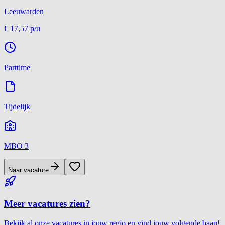
Leeuwarden
€ 17,57
p/u
Parttime
Tijdelijk
MBO 3
Naar vacature
Meer vacatures zien?
Bekijk al onze vacatures in jouw regio en vind jouw volgende baan!