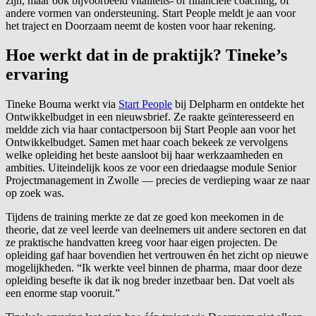
zijn, maar ook bijvoorbeeld vitaliteits- of financiële coaching, of
andere vormen van ondersteuning. Start People meldt je aan voor
het traject en Doorzaam neemt de kosten voor haar rekening.
Hoe werkt dat in de praktijk? Tineke’s
ervaring
Tineke Bouma werkt via
Start People
bij Delpharm en ontdekte het
Ontwikkelbudget in een nieuwsbrief. Ze raakte geïnteresseerd en
meldde zich via haar contactpersoon bij Start People aan voor het
Ontwikkelbudget. Samen met haar coach bekeek ze vervolgens
welke opleiding het beste aansloot bij haar werkzaamheden en
ambities. Uiteindelijk koos ze voor een driedaagse module Senior
Projectmanagement in Zwolle — precies de verdieping waar ze naar
op zoek was.
Tijdens de training merkte ze dat ze goed kon meekomen in de
theorie, dat ze veel leerde van deelnemers uit andere sectoren en dat
ze praktische handvatten kreeg voor haar eigen projecten. De
opleiding gaf haar bovendien het vertrouwen én het zicht op nieuwe
mogelijkheden. “Ik werkte veel binnen de pharma, maar door deze
opleiding besefte ik dat ik nog breder inzetbaar ben. Dat voelt als
een enorme stap vooruit.”