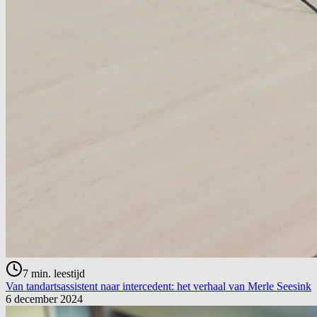
7
min. leestijd
Van tandartsassistent naar intercedent: het verhaal van Merle Seesink
6 december 2024