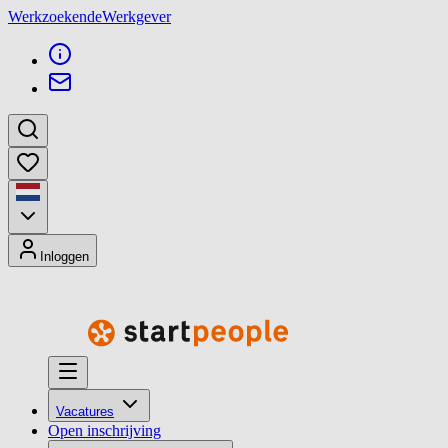
Werkzoekende
Werkgever
Inloggen
Vacatures
Open inschrijving