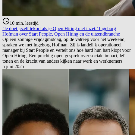
10
min. leestijd
‘Je doet jezelf tekort als je Open Hiring niet inzet.’ Ingeborg
Hofman over Start People, Open Hiring en de uitzendbranche
Op een zonnige vrijdagmiddag, op de valreep voor het weekend,
spraken we met Ingeborg Hofman. Zij is landelijk operationeel
manager bij Start People en vertelt ons hoe hard hun hart klopt voor
Open Hiring. Een prachtig open gesprek over sociale impact, lef
tonen en de kracht van anders kijken naar werk en werknemers.
5 juni 2025